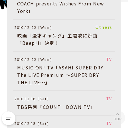
COACH presents Wishes From New
York」
Others
2010.12.22 [Wed]
映画「漫才ギャング」主題歌に新曲
「Beep!!」決定！
TV
2010.12.22 [Wed]
MUSIC ON! TV「ASAHI SUPER DRY
The LIVE Premium 〜SUPER DRY
THE LIVE〜」
TV
2010.12.18 [Sat]
TBS系列「COUNT DOWN TV」
TV
2010.12.18 [Sat]