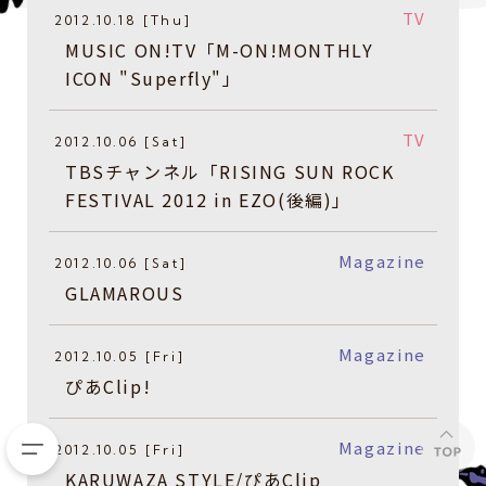
TV
2012.10.18 [Thu]
MUSIC ON!TV「M-ON!MONTHLY
ICON "Superfly"」
TV
2012.10.06 [Sat]
TBSチャンネル「RISING SUN ROCK
FESTIVAL 2012 in EZO(後編)」
Magazine
2012.10.06 [Sat]
GLAMAROUS
Magazine
2012.10.05 [Fri]
ぴあClip!
Magazine
2012.10.05 [Fri]
KARUWAZA STYLE/ぴあClip