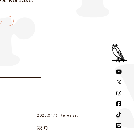
4 Release.
y
2025.04.16 Release.
2024
彩り
Ch