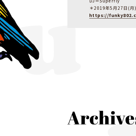
DJ＝Superfly
＊2019年5月27日(
https://funky802.