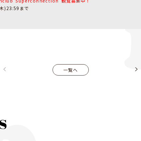
l Fanclub"Superconnection"観覧募集中！
)23:59まで
一覧へ