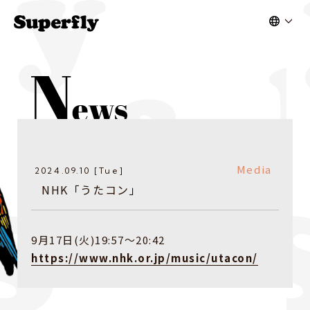
Media
2024.09.10 [Tue]
NHK「うたコン」
9月17日(火)19:57〜20:42
https://www.nhk.or.jp/music/utacon/