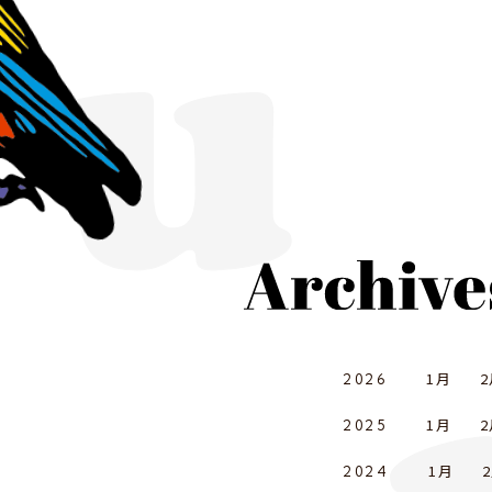
1月
2
2026
1月
2
2025
1月
2024