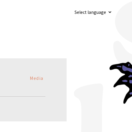
Media