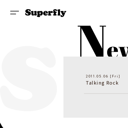
2011.05.06 [Fri]
Talking Rock