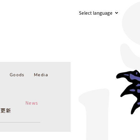
b
Goods
Media
News
報更新