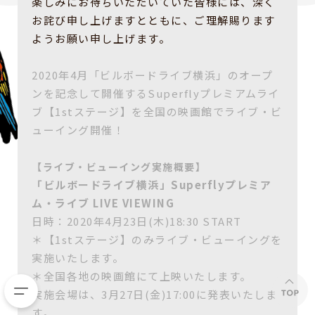
楽しみにお待ちいただいていた皆様には、深く
お詫び申し上げますとともに、ご理解賜ります
ようお願い申し上げます。
2020年4月「ビルボードライブ横浜」のオープ
ンを記念して開催するSuperflyプレミアムライ
ブ【1stステージ】を全国の映画館でライブ・ビ
ューイング開催！
【ライブ・ビューイング実施概要】
「ビルボードライブ横浜」Superflyプレミア
ム・ライブ LIVE VIEWING
日時：2020年4月23日(木)18:30 START
＊【1stステージ】のみライブ・ビューイングを
実施いたします。
＊全国各地の映画館にて上映いたします。
実施会場は、3月27日(金)17:00に発表いたしま
す。