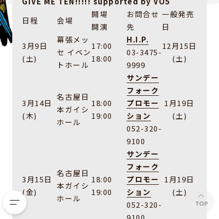
GIVE ME TEN!!!!! supported by VO5
開場
お問合せ
一般発売
日程
会場
開演
先
日
幕張メッ
H.I.P.
3月9日
17:00
12月15日
セ イベン
03-3475-
(土)
18:00
(土)
トホール
9999
サンデー
フォーク
名古屋日
3月14日
18:00
プロモー
1月19日
本ガイシ
(木)
19:00
ション
(土)
ホール
052-320-
9100
サンデー
フォーク
名古屋日
3月15日
18:00
プロモー
1月19日
本ガイシ
(金)
19:00
ション
(土)
ホール
052-320-
9100