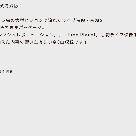
式海賊版！
テージ脇の大型ビジョンで流れたライブ映像・音源を
そのままパッケージ。
、「タマシイレボリューション」、「Free Planet」も初ライブ映像
を加えた内容の濃い生々しい全6曲収録です！
 On Me」
.