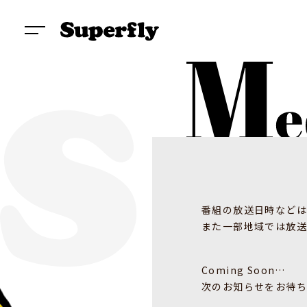
番組の放送日時などは
また一部地域では放送
Coming Soon…
次のお知らせをお待ち