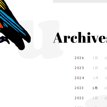
1月
2
2026
1月
2
2025
1月
2024
1月
2
2023
1月
2
2022