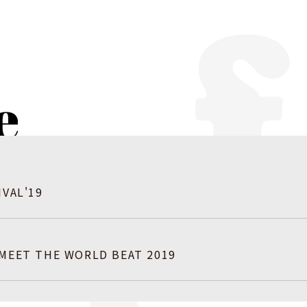
IVAL'19
 MEET THE WORLD BEAT 2019