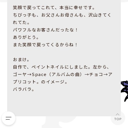
笑顔で戻ってこれて、本当に幸せです。
ちびっ子も、お父さんお母さんも、沢山きてく
れてた。
パワフルなお客さんだったな！
ありがとう。
また笑顔で戻ってくるからね！
おまけ。
自作で、ペイントネイルにしました。左から、
ゴーヤ→Space（アルバムの曲）→チョコ→ア
プリコット。のイメージ。
バラバラ。