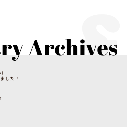
n]
きました！
]
]