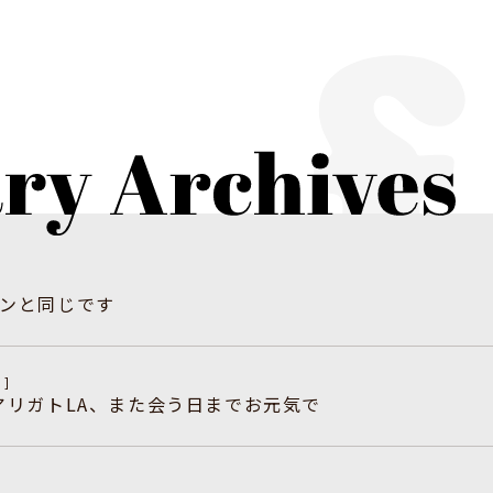
]
ンと同じです
n]
アリガトLA、また会う日までお元気で
]