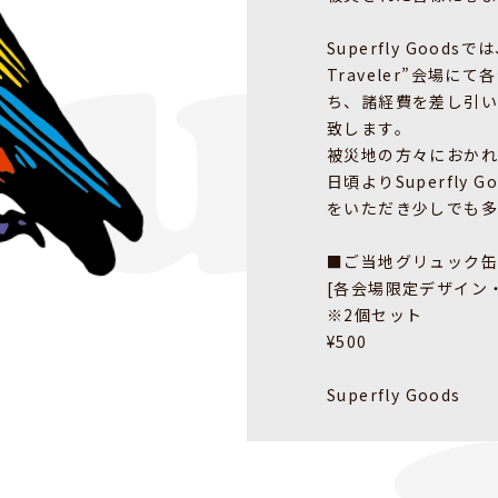
Superfly Good
Traveler”会
ち、諸経費を差し引い
致します。
被災地の方々におか
日頃よりSuperfl
をいただき少しでも多
■ご当地グリュック
[各会場限定デザイン
※2個セット
¥500
Superfly Goods