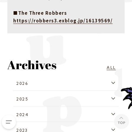
■The Three Robbers
https://robbers3.exblog.jp/16139569/
ALL
2026
2025
2024
2023