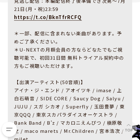
見逃し配信：本編配信終了後準備でき次第〜7月
21日(月・祝)23:59
https://t.co/BknTfrRCFQ
＊一部、配信に含まれない楽曲があります。予
めご了承ください。
＊U-NEXTの月額会員の方ならどなたでもご視
聴可能で、初回31日間 無料トライアル契約中の
方もご視聴いただけます。
【出演アーティスト(50音順)】
アイナ・ジ・エンド / アオイツキ / imase / 上
白石萌音 / SIDE CORE / Saucy Dog / Salyu /
JUJU / スガ シカオ / Superfly / 玉田豊夢 / 東
京QQQ / 東京スカパラダイスオーケストラ /
Bank Band / B’z / マカロニえんぴつ / 槇原敬
之 / maco marets / Mr.Children / 宮本浩次 /
milet