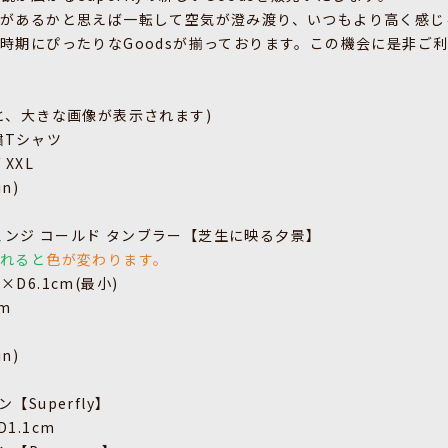
があるかと思えば一転して空気が澄み渡り、いつもより高く感じ
時期にぴったりなGoodsが揃っております。この機会に是非ご
と、大きな画像が表示されます)
刺繍Tシャツ
/ XXL
in)
ーチェンジ コールド タンブラー【芝生に映る夕景】
入れると
色が変わります。
)×D6.1cm(最小)
m
in)
Superfly】
D1.1cm