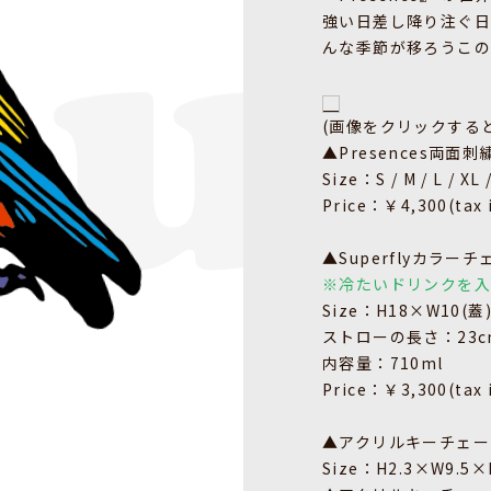
強い日差し降り注ぐ日
んな季節が移ろうこの
(画像をクリックする
▲Presences両面
Size：S / M / L / XL 
Price：￥4,300(tax 
▲Superflyカラ
※冷たいドリンクを
Size：H18×W10(蓋
ストローの長さ：23c
内容量：710ml
Price：￥3,300(tax 
▲アクリルキーチェーン【
Size：H2.3×W9.5×