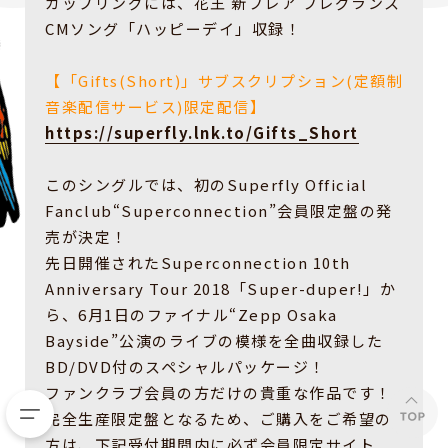
カップリングには、花王 新フレア フレグランス
CMソング「ハッピーデイ」収録！
【「Gifts(Short)」
サブスクリプション(定額制
音楽配信サービス)限定配信】
https://superfly.lnk.to/Gifts_Short
このシングルでは、初のSuperfly Official
Fanclub“Superconnection”会員限定盤の発
売が決定！
先日開催されたSuperconnection 10th
Anniversary Tour 2018「Super-duper!」か
ら、6月1日のファイナル“Zepp Osaka
Bayside”公演のライブの模様を全曲収録した
BD/DVD付のスペシャルパッケージ！
ファンクラブ会員の方だけの貴重な作品です！
完全生産限定盤となるため、ご購入をご希望の
方は、下記受付期間内に必ず会員限定サイト