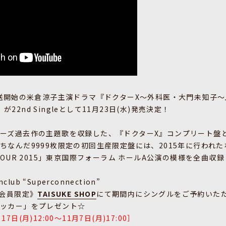
放送開始の米倉涼子主演ドラマ『ドクターX〜外科医・大門未知子
9」が22nd Singleとして11月23日(水)発売決定！
ーズ過去作の主題歌を収録した、『ドクターX』コンプリート盤​と
ちなんだ9999枚限定の初回生産限定盤には、2015年に行われ
TE TOUR 2015」東京国際フォーラム ホールA公演の模様を全曲収録し
Fanclub “Superconnection”
)会員限定》
TAISUKE SHOP
にて期間内にシングルをご予約いた
テッカー」をプレゼント☆
日(月)12:00〜11月7日(月)17:00］