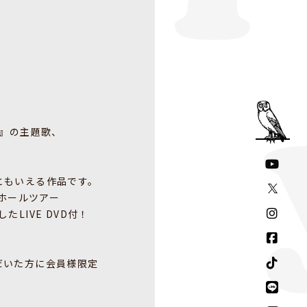
〜』の主題歌、
もいえる作品​です。
たホールツアー
たLIVE DVD付！
だいた方に会員様限定